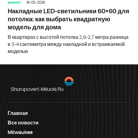
ремонт
18-05-2026
Накладные LED-светильники 60×60 для
потолка: как выбрать квадратную
модель для дома
В квартирах с высотой потолка 2,6-2,7 метра разница
в 3-4 сантиметра между накладной и встраиваемой
моделью
Shurupovert-Miluoki.ru
Главная
Все новости
Milwaukee