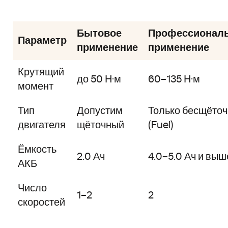
Бытовое
Профессионал
Параметр
применение
применение
Крутящий
до 50 Н·м
60–135 Н·м
момент
Тип
Допустим
Только бесщёто
двигателя
щёточный
(Fuel)
Ёмкость
2.0 Ач
4.0–5.0 Ач и выш
АКБ
Число
1–2
2
скоростей