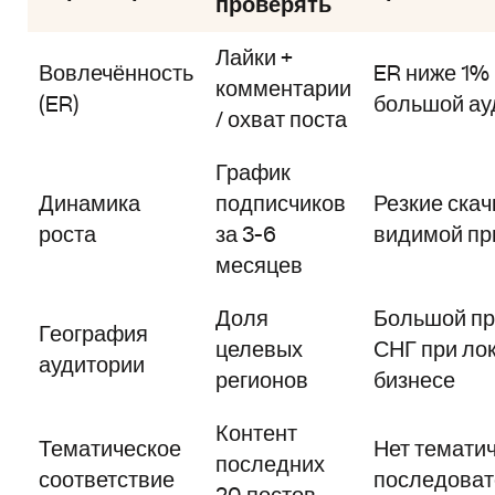
проверять
Лайки +
Вовлечённость
ER ниже 1%
комментарии
(ER)
большой ау
/ охват поста
График
Динамика
подписчиков
Резкие скач
роста
за 3-6
видимой пр
месяцев
Доля
Большой пр
География
целевых
СНГ при ло
аудитории
регионов
бизнесе
Контент
Тематическое
Нет темати
последних
соответствие
последоват