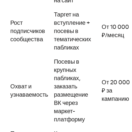
на сайт
Таргет на
Рост
вступление +
От 10 000
подписчиков
посевы в
₽/месяц
сообщества
тематических
пабликах
Посевы в
крупных
пабликах,
От 20 000
Охват и
заказать
₽ за
узнаваемость
размещение
кампанию
ВК через
маркет-
платформу